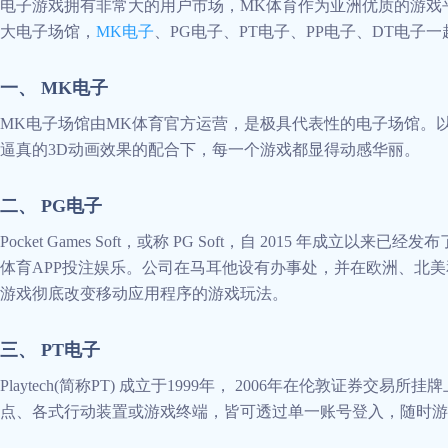
电子游戏拥有非常大的用户市场，MK体育作为亚洲优质的游戏
大电子场馆，
MK电子
、PG电子、PT电子、PP电子、DT电
一、 MK电子
MK电子场馆由MK体育官方运营，是极具代表性的电子场馆。
逼真的3D动画效果的配合下，每一个游戏都显得动感华丽。
二、 PG电子
Pocket Games Soft，或称 PG Soft，自 2015 年成
体育APP投注娱乐。公司在马耳他设有办事处，并在欧洲、北美和亚
游戏彻底改变移动应用程序的游戏玩法。
三、 PT电子
Playtech(简称PT) 成立于1999年， 2006年在伦敦证
点、各式行动装置或游戏终端，皆可透过单一账号登入，随时游玩